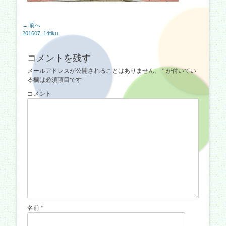
投
← 前へ
前
201607_14tiku
稿
の
ナ
記
コメントを残す
事:
ビ
メールアドレスが公開されることはありません。
*
が付いてい
ゲ
る欄は必須項目です
ー
コメント
シ
ョ
ン
名前
*