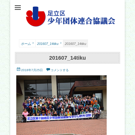
足立少年団体連合協議会（少連協）は、地域の力と行政をつなぐ役割を担い、足立
足立区少年団体連
区の子どもたちの健やかな成長を願い、活動しています。
合協議会
>
>
ホーム
201607_14tiku
201607_14tiku
201607_14tiku
投
2018年7月25日
コメントする
稿
日