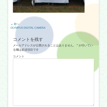
投
← 前へ
前
OLYMPUS DIGITAL CAMERA
稿
の
ナ
記
コメントを残す
事:
ビ
メールアドレスが公開されることはありません。
*
が付いてい
ゲ
る欄は必須項目です
ー
コメント
シ
ョ
ン