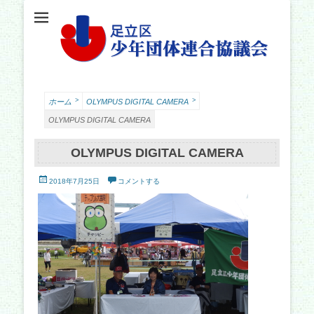
足立少年団体連合協議会（少連協）は、地域の力と行政をつなぐ役割を担い、足立
足立区少年団体連
区の子どもたちの健やかな成長を願い、活動しています。
合協議会
>
>
ホーム
OLYMPUS DIGITAL CAMERA
OLYMPUS DIGITAL CAMERA
OLYMPUS DIGITAL CAMERA
投
2018年7月25日
コメントする
稿
日