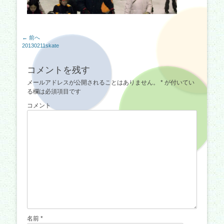
投
← 前へ
前
20130211skate
稿
の
ナ
記
コメントを残す
事:
ビ
メールアドレスが公開されることはありません。
*
が付いてい
ゲ
る欄は必須項目です
ー
コメント
シ
ョ
ン
名前
*