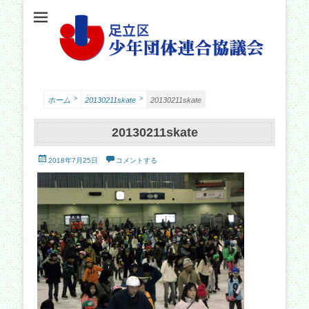
足立少年団体連合協議会（少連協）は、地域の力と行政をつなぐ役割を担い、足立
足立区少年団体連
区の子どもたちの健やかな成長を願い、活動しています。
合協議会
>
>
ホーム
20130211skate
20130211skate
20130211skate
投
2018年7月25日
コメントする
稿
日