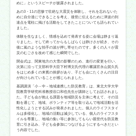
めに」というスピーチが披露されました。
あの3・11の悲惨で壮絶な大震災を体験し、それを忘れないた
めに自分達にできることを考え、後世に伝えるために津波の到
達点を電柱に掲げる活動をしてきたことについても語られてい
ました。
体験を生なましく、情感を込めて発表する姿に会場は静まり返
りました。そして終ってからもしばらくは静けさが続き、その
後に嵐のような拍手の波が押し寄せたのです。多くの人々が震
災のむごさを改めて感じた瞬間でした。
閉会式は、関東地方の大雪の影響のため、進行の変更を行い、
次第に沿って文部科学大臣下村博文氏代理の審議官永山賀久氏
をはじめ多くの来賓の挨拶があり、子ども会にたくさんの注目
が向けられていることが感じられました。
基調講演「小－中－地域連携した防災教育」は、東北大学大学
院教育学研究科准教授谷口和也先生が講師としてお話されまし
た。子ども会が抱える課題を地域防災を主体に考えて、その活
動を通じて、地域、ボランティア等を取り込んで地域活動を活
性化しようとする試みが発表されました。個人のライフスタイ
ルは多様化し、地域の活動は減少している、個人のライフスタ
イルを尊重し、地域の集い等に参加してもらい親世代を防災教
育に引き込み、子ども会参加につなげるようにするべきだとい
う内容でした。