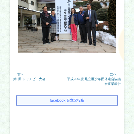
投
← 前へ
次へ →
前
次
第6回 ドッチビー大会
平成26年度 足立区少年団体連合協議
稿
の
の
会事業報告
ナ
記
記
事:
事:
ビ
facebook 足立区役所
ゲ
ー
シ
ョ
ン