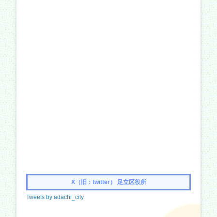
X（旧：twitter） 足立区役所
Tweets by adachi_city