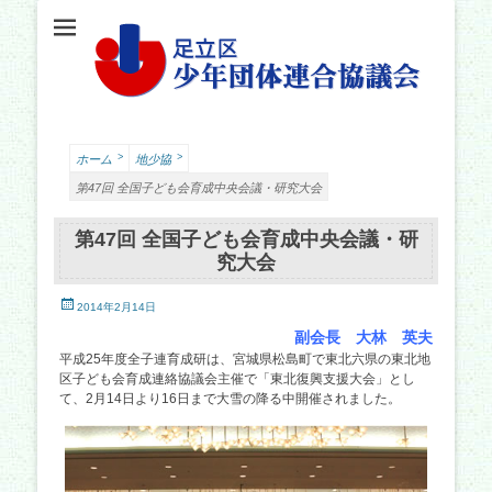
足立少年団体連合協議会（少連協）は、地域の力と行政をつなぐ役割を担い、足立
足立区少年団体連
区の子どもたちの健やかな成長を願い、活動しています。
合協議会
>
>
ホーム
地少協
第47回 全国子ども会育成中央会議・研究大会
第47回 全国子ども会育成中央会議・研
究大会
投
2014年2月14日
稿
副会長 大林 英夫
日
平成25年度全子連育成研は、宮城県松島町で東北六県の東北地
区子ども会育成連絡協議会主催で「東北復興支援大会」とし
て、2月14日より16日まで大雪の降る中開催されました。