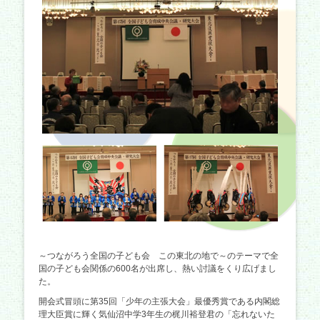
～つながろう全国の子ども会 この東北の地で～のテーマで全
国の子ども会関係の600名が出席し、熱い討議をくり広げまし
た。
開会式冒頭に第35回「少年の主張大会」最優秀賞である内閣総
理大臣賞に輝く気仙沼中学3年生の梶川裕登君の「忘れないた