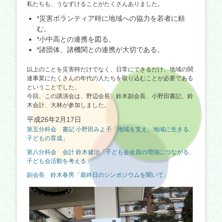
私たちも、うなずけることがたくさんありました。
*災害ボランティア時に地域への協力を若者に頼
む。
*小中高との連携を図る。
*諸団体、諸機関との連携が大切である。
以上のことを災害時だけでなく、日常にできるだけ、地域の関
連事業にたくさんの年代の人たちを取り込むことが必要である
ということでした。
今回、この講演会は、野辺会長、鈴木副会長、小野田書記、鈴
木会計、大林が参加しました。
平成26年2月17日
第五分科会 書記 小野田みよ子「地域を支え、地域に生きる、
子どもの育成」
第八分科会 会計 鈴木健治「子ども会会員の増強につながる、
子ども会活動を考える」
副会長 鈴木春男「最終日のシンポジウムを聞いて」