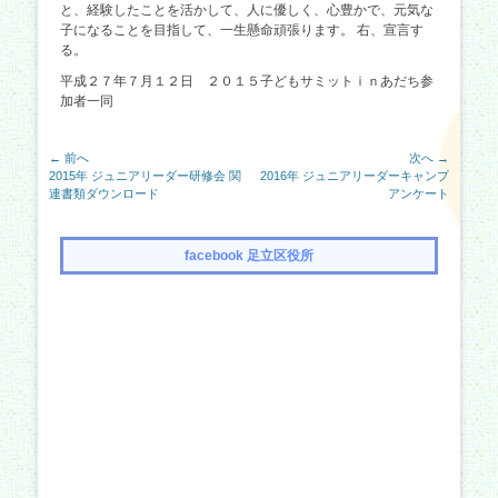
と、経験したことを活かして、人に優しく、心豊かで、元気な
子になることを目指して、一生懸命頑張ります。 右、宣言す
る。
平成２７年７月１２日 ２０１５子どもサミットｉｎあだち参
加者一同
投
← 前へ
次へ →
前
次
2015年 ジュニアリーダー研修会 関
2016年 ジュニアリーダーキャンプ
稿
の
の
連書類ダウンロード
アンケート
ナ
記
記
事:
事:
ビ
facebook 足立区役所
ゲ
ー
シ
ョ
ン