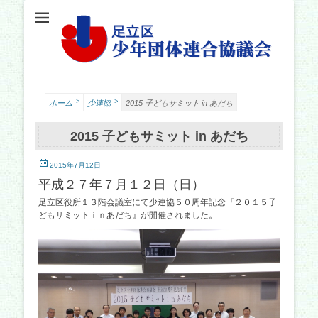
足立少年団体連合協議会（少連協）は、地域の力と行政をつなぐ役割を担い、足立
足立区少年団体連
区の子どもたちの健やかな成長を願い、活動しています。
合協議会
>
>
ホーム
少連協
2015 子どもサミット in あだち
2015 子どもサミット in あだち
投
2015年7月12日
稿
平成２７年７月１２日（日）
日
足立区役所１３階会議室にて少連協５０周年記念『２０１５子
どもサミットｉｎあだち』が開催されました。