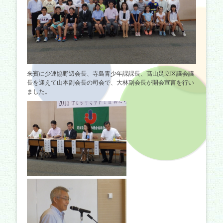
来賓に少連協野辺会長、寺島青少年課課長、髙山足立区議会議
長を迎えて山本副会長の司会で、大林副会長が開会宣言を行い
ました。