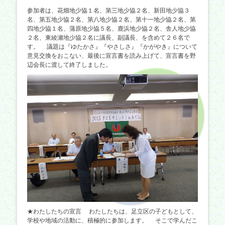
参加者は、花畑地少協１名、第三地少協２名、新田地少協３
名、第五地少協２名、第八地少協２名、第十一地少協２名、第
四地少協１名、蒲原地少協５名、鹿浜地少協２名、舎人地少協
２名、東綾瀬地少協２名に議長、副議長、を含めて２６名で
す。 議題は『ゆたかさ』『やさしさ』『かがやき』について
意見交換をおこない、最後に宣言書を読み上げて、宣言書を野
辺会長に渡して終了しました。
★わたしたちの宣言 わたしたちは、足立区の子どもとして、
学校や地域の活動に、積極的に参加します。 そこで学んだこ