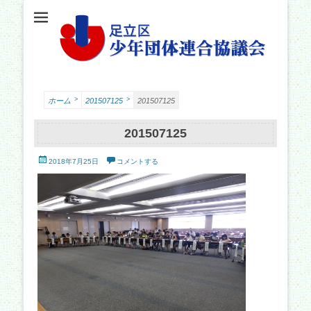
足立少年団体連合協議会（少連協）は、地域の力と行政をつなぐ役割を担い、足立
足立区少年団体連
区の子どもたちの健やかな成長を願い、活動しています。
合協議会
>
>
ホーム
201507125
201507125
201507125
投
2018年7月25日
コメントする
稿
日