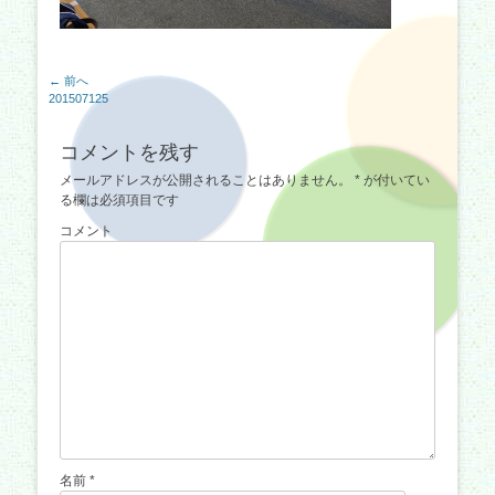
投
← 前へ
前
201507125
稿
の
ナ
記
コメントを残す
事:
ビ
メールアドレスが公開されることはありません。
*
が付いてい
ゲ
る欄は必須項目です
ー
コメント
シ
ョ
ン
名前
*