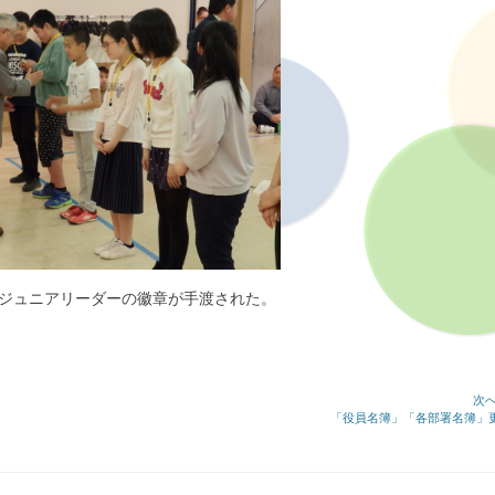
ジュニアリーダーの徽章が手渡された。
次へ
次
「役員名簿」「各部署名簿」
の
記
事: