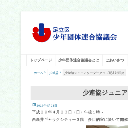
足立区少年団体連合協議会
足立少年団体連合協議会（少連協）は、地域の力と行政をつなぐ役
メインメニュー
コ
トップページ
少年団体連合協議会とは
ごあいさつ
ン
テ
>
>
ホーム
少連協
少連協ジュニアリーダークラブ新人歓迎会
ン
ツ
へ
少連協ジュニア
ス
キ
投
ッ
2017年4月23日
稿
プ
平成２９年４月２３日（日）午後１時～
日
西新井ギャラクシティー３階 多目的室に於いて開催