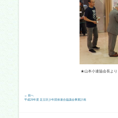
★山本小連協会長より
投
← 前へ
前
平成29年度 足立区少年団体連合協議会事業計画
稿
の
記
事:
ナ