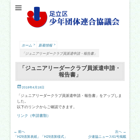
足立少年団体連合協議会（少連協）は、地域の力と行政をつなぐ役割を担い、足立
足立区少年団体連
区の子どもたちの健やかな成長を願い、活動しています。
合協議会
>
>
ホーム
新着情報
「ジュニアリーダークラブ員派遣申請・報告書」
「ジュニアリーダークラブ員派遣申請・
報告書」
投
2018年4月18日
稿
「ジュニアリーダークラブ員派遣申請・報告書」をアップしま
日
した。
以下のリンクからご確認できます。
リンク（申請書類）
投
← 前へ
次へ →
前
次
「H29清算表紙」「H29清算様式」
少連協ニュース61号掲載