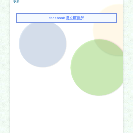
稿
の
の
更新
ナ
記
記
事:
事:
ビ
facebook 足立区役所
ゲ
ー
シ
ョ
ン