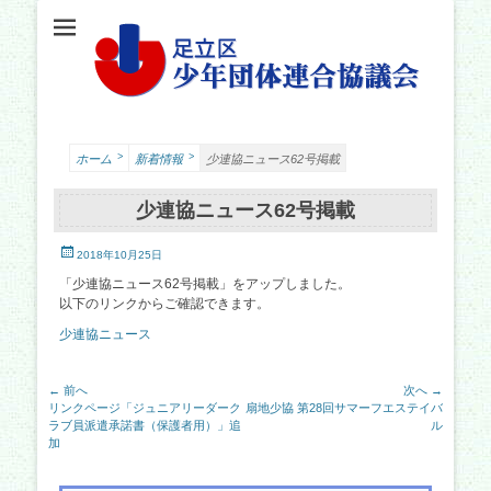
足立少年団体連合協議会（少連協）は、地域の力と行政をつなぐ役割を担い、足立
足立区少年団体連
区の子どもたちの健やかな成長を願い、活動しています。
合協議会
>
>
ホーム
新着情報
少連協ニュース62号掲載
少連協ニュース62号掲載
投
2018年10月25日
稿
「少連協ニュース62号掲載」をアップしました。
日
以下のリンクからご確認できます。
少連協ニュース
投
← 前へ
次へ →
前
次
リンクページ「ジュニアリーダーク
扇地少協 第28回サマーフエステイバ
稿
の
の
ラブ員派遣承諾書（保護者用）」追
ル
ナ
記
記
加
事:
事:
ビ