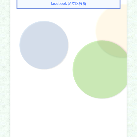
ゲ
facebook 足立区役所
ー
シ
ョ
ン