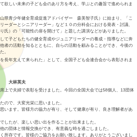
て欲しい未来の子ども会のあり方を考え、学ぶとの趣旨で進められま
山県青少年健全育成促進アドバイザー 森美智子氏）に始まり、「こ
リーダーとシニアリーダー」など１０の分科会における発表・討議、
り氏）の「可能性の扉を開けて」と題した講演などがありました。
して子どもたちの健全育成やジュニアリーダーの養成・指導などに奔
他者の活動を知るとともに、自らの活動を顧みることができ、今後の
た。
を長年支えて来られた」として、全国子ども会連合会から表彰されま
長 大林英夫
席上で夫婦で表彰を受けました。今回の全国大会では58個人、13団体
たので、大変光栄に思いました。
思います。皆様方の協力が有り、そして健康が有り、良き理解者があ
間でしたが、楽しい思い出を作ることが出来ました。
他の団体と情報交換ができ、有意義な時を過ごしました。
く所存です。皆様のご協力をお願い致します。ありがとうございまし