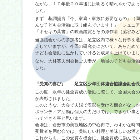
ながら、１０年後２０年後には明るく晴れやかであっ
した。
まず、基調提言「今、家庭・家族に必要なもの」（岡
んな子ども会活動に取り組んでいます！」「ジュニア
「キセキの葉書」の映画鑑賞とその原作者（脇谷みど
当協議会からの参加者は、足立区内で様々な行事を通
走していますが、今回の研究会において、あらためて
子ども会活動に生かしていけると成果を上げていまし
なお、大林英夫副会長ご夫妻が「地域の子ども会活動
した。
『受賞の喜び』 足立区少年団体連合協議会副会
この度、永年の健全育成の活動に際して、全国大会の
が表彰されました。
このような、大会で夫婦で表彰を受ける機会がなっか
ボランティア活動は個人の力だけでは、できない事と
ってできる事と思います。
会場は、倉敷市の美観地区の中心街で、わずかな時
受賞者を囲む会では、美味しい料理と美味しいお酒と
これからも、この受賞を機会に、健全育成に励んでい