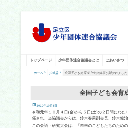
足立区少年団体連合協議会
足立少年団体連合協議会（少連協）は、地域の力と行政をつなぐ役
メインメニュー
コ
トップページ
少年団体連合協議会とは
ごあいさつ
ン
テ
>
>
ホーム
少連協
全国子ども会育成中央会議等が開かれました
ン
ツ
へ
全国子ども会育
ス
キ
投
ッ
2019年10月8日
稿
プ
令和元年１０月４日(金)から５日(土)の２日間にわ
日
催され、当協議会からは、鈴木春男副会長、鈴木健治
この会議・研究大会は、「未来のこどもたちのための