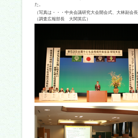
た。
（写真は・・・中央会議研究大会開会式、大林副会長
（調査広報部長 大関英広）