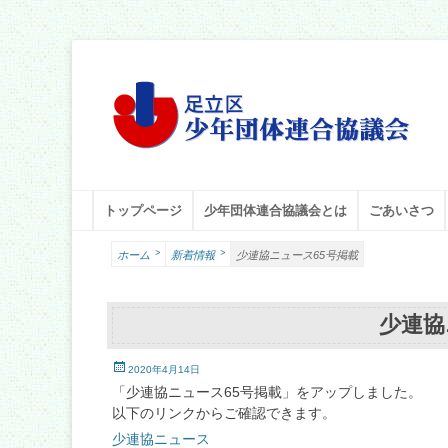
足立区少年団体連合協議会
足立少年団体連合協議会（少連協）は、地域の力と行政をつなぐ役
メインメニュー
コ
トップページ
少年団体連合協議会とは
ごあいさつ
ン
テ
>
>
ホーム
新着情報
少連協ニュース65号掲載
ン
ツ
へ
少連協
ス
キ
投
ッ
2020年4月14日
稿
プ
「少連協ニュース65号掲載」をアップしました。
日
以下のリンクからご確認できます。
少連協ニュース