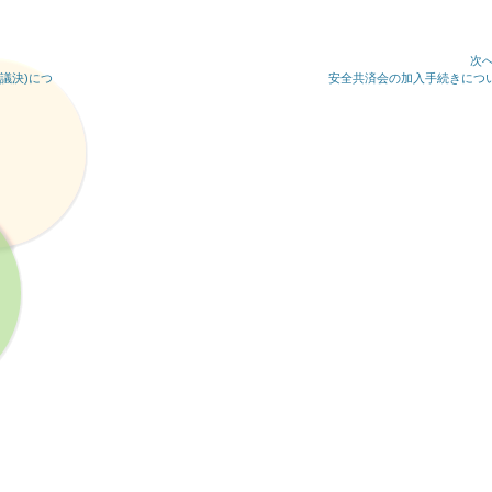
次へ
次
議決)につ
安全共済会の加入手続きにつ
の
記
事: