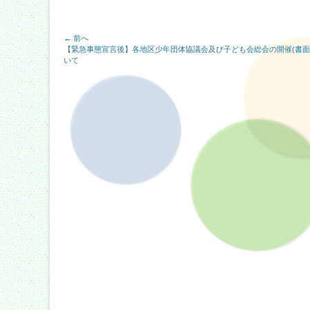
投
← 前へ
前
【緊急事態宣言後】各地区少年団体協議会及び子ども会総会の開催(書面
稿
の
いて
記
事:
ナ
ビ
ゲ
ー
シ
ョ
ン