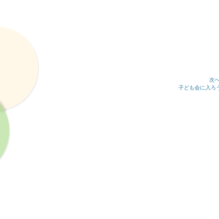
次へ
次
子ども会に入ろ
の
記
事: