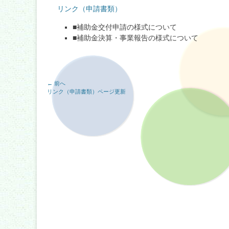
リンク（申請書類）
■補助金交付申請の様式について
■補助金決算・事業報告の様式について
投
← 前へ
前
リンク（申請書類）ページ更新
稿
の
記
事:
ナ
ビ
ゲ
ー
シ
ョ
ン