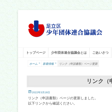
足立区少年団体連合協議会
足立少年団体連合協議会（少連協）は、地域の力と行政をつなぐ役
メインメニュー
コ
トップページ
少年団体連合協議会とは
ごあいさつ
ン
テ
>
>
ホーム
新着情報
リンク（申請書類）ページ更新
ン
ツ
へ
リンク（
ス
キ
投
ッ
2022年3月19日
稿
プ
リンク（申請書類）ページの更新しました。
日
以下リンクから確認ください。