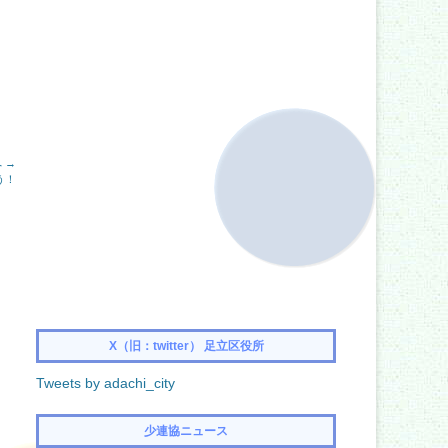
 →
う！
X（旧：twitter） 足立区役所
Tweets by adachi_city
少連協ニュース