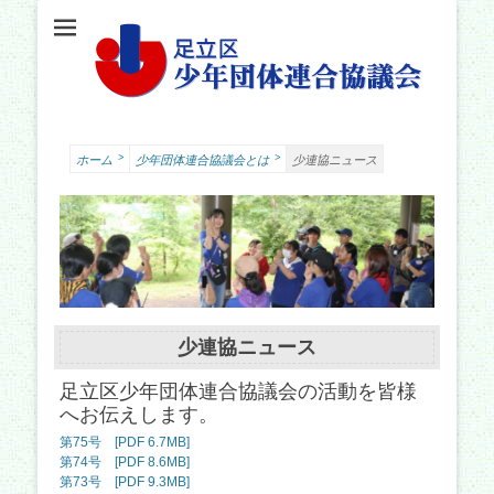
足立少年団体連合協議会（少連協）は、地域の力と行政をつなぐ役割を担い、足立
足立区少年団体連
区の子どもたちの健やかな成長を願い、活動しています。
合協議会
>
>
ホーム
少年団体連合協議会とは
少連協ニュース
少連協ニュース
足立区少年団体連合協議会の活動を皆様
へお伝えします。
第75号 [PDF 6.7MB]
第74号 [PDF 8.6MB]
第73号 [PDF 9.3MB]