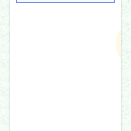
ー
シ
ョ
ン