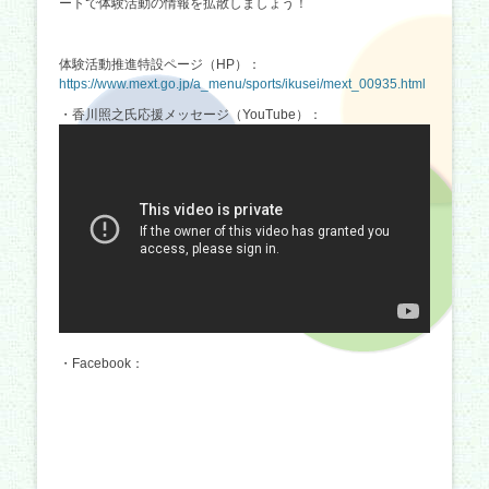
ートで体験活動の情報を拡散しましょう！
体験活動推進特設ページ（HP）：
https://www.mext.go.jp/a_menu/sports/ikusei/mext_00935.html
・香川照之氏応援メッセージ（YouTube）：
・Facebook：