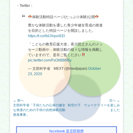
・Twitter：
体験活動特設ページ(たっぷり体験)公開
豊かな体験活動を通した青少年健全育成の推進
を目的とした特設ページを開設しました。
https://t.co/9dJXqunEEl
「こどもの教育応援大使」香川照之さんのメッ
セージ動画や，体験活動の様々な情報を掲載し
ていますので、是非ご覧ください
pic.twitter.com/FsO8BB6t5y
— 文部科学省 MEXT (@mextjapan)
October
23, 2020
投
← 前へ
次へ →
前
次
文部科学省「子供たちの心身の健全
秋空の下 ウォークラリーを楽しみ
稿
の
の
な発達のための子供の自然体験活動
ました
ナ
記
記
推進事業」
事:
事:
ビ
ゲ
facebook 足立区役所