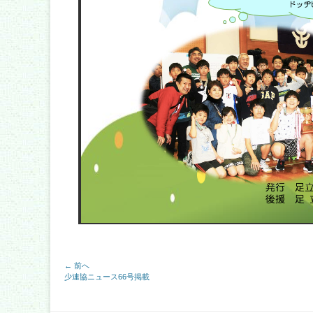
投
← 前へ
前
少連協ニュース66号掲載
稿
の
記
事: