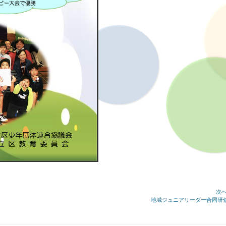
次へ
次
地域ジュニアリーダー合同研
の
記
事: