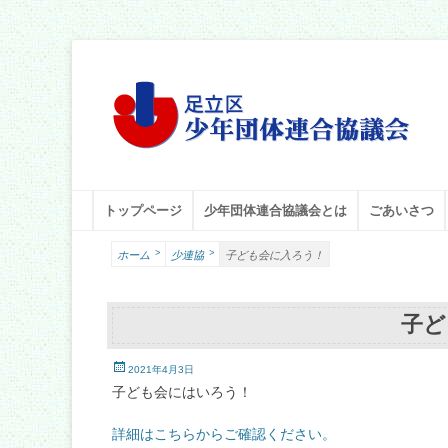
足立区少年団体連合協議会
足立少年団体連合協議会（少連協）は、地域の力と行政をつなぐ役
メインメニュー
コ
トップページ
少年団体連合協議会とは
ごあいさつ
ン
テ
>
>
ホーム
少連協
子ども会に入ろう！
ン
ツ
へ
子ど
ス
キ
投
ッ
2021年4月3日
稿
プ
子ども会にはいろう！
日
詳細はこちらからご確認ください。