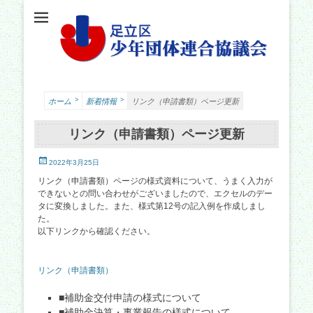
足立少年団体連合協議会（少連協）は、地域の力と行政をつなぐ役割を担い、足立
足立区少年団体連
区の子どもたちの健やかな成長を願い、活動しています。
合協議会
>
>
ホーム
新着情報
リンク（申請書類）ページ更新
リンク（申請書類）ページ更新
投
2022年3月25日
稿
リンク（申請書類）ページの様式資料について、うまく入力が
日
できないとの問い合わせがございましたので、エクセルのデー
タに変換しました。また、様式第12号の記入例を作成しまし
た。
以下リンクから確認ください。
リンク（申請書類）
■補助金交付申請の様式について
■補助金決算・事業報告の様式について