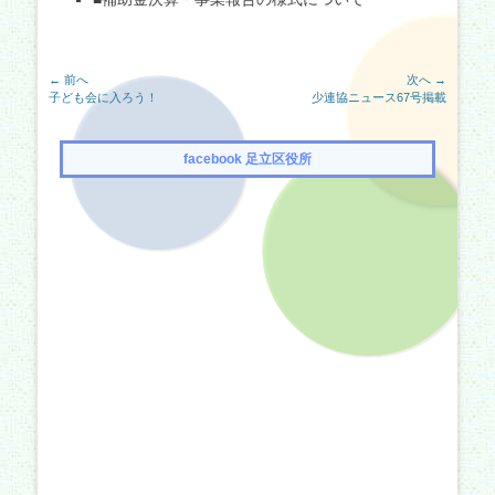
投
← 前へ
次へ →
前
次
子ども会に入ろう！
少連協ニュース67号掲載
稿
の
の
ナ
記
記
事:
事:
ビ
facebook 足立区役所
ゲ
ー
シ
ョ
ン