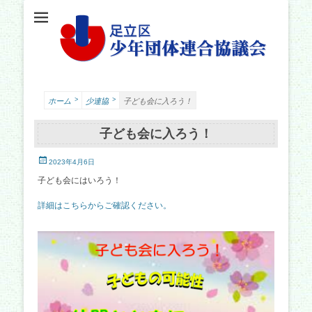
足立少年団体連合協議会（少連協）は、地域の力と行政をつなぐ役割を担い、足立
足立区少年団体連
区の子どもたちの健やかな成長を願い、活動しています。
合協議会
>
>
ホーム
少連協
子ども会に入ろう！
子ども会に入ろう！
投
2023年4月6日
稿
子ども会にはいろう！
日
詳細はこちらからご確認ください。