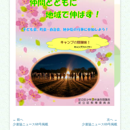
投
← 前へ
次へ →
前
次
少連協ニュース68号掲載
少連協ニュース69号掲載
稿
の
の