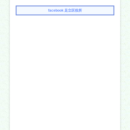
ナ
記
記
事:
事:
ビ
facebook 足立区役所
ゲ
ー
シ
ョ
ン