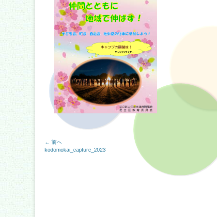
投
← 前へ
前
kodomokai_capture_2023
稿
の
記
事:
ナ
ビ
ゲ