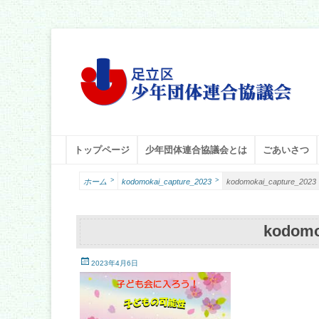
足立区少年団体連合協議会
足立少年団体連合協議会（少連協）は、地域の力と行政をつなぐ役
メインメニュー
コ
トップページ
少年団体連合協議会とは
ごあいさつ
ン
テ
>
>
ホーム
kodomokai_capture_2023
kodomokai_capture_2023
ン
ツ
へ
kodomo
ス
キ
投
ッ
2023年4月6日
稿
プ
日