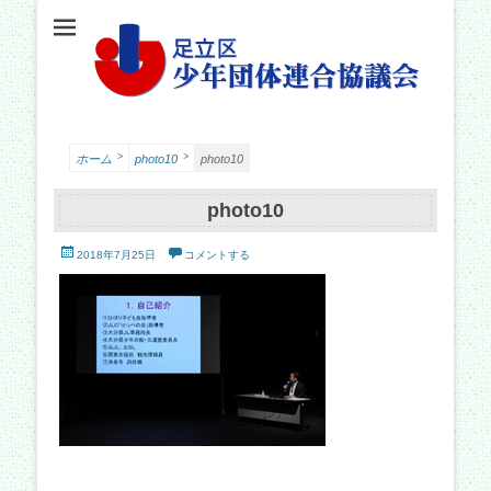
足立少年団体連合協議会（少連協）は、地域の力と行政をつなぐ役割を担い、足立
足立区少年団体連
区の子どもたちの健やかな成長を願い、活動しています。
合協議会
>
>
ホーム
photo10
photo10
photo10
投
2018年7月25日
コメントする
稿
日