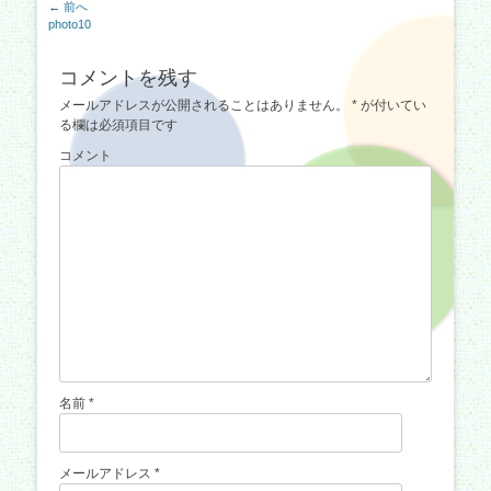
投
← 前へ
前
photo10
稿
の
ナ
記
コメントを残す
事:
ビ
メールアドレスが公開されることはありません。
*
が付いてい
ゲ
る欄は必須項目です
ー
コメント
シ
ョ
ン
名前
*
メールアドレス
*