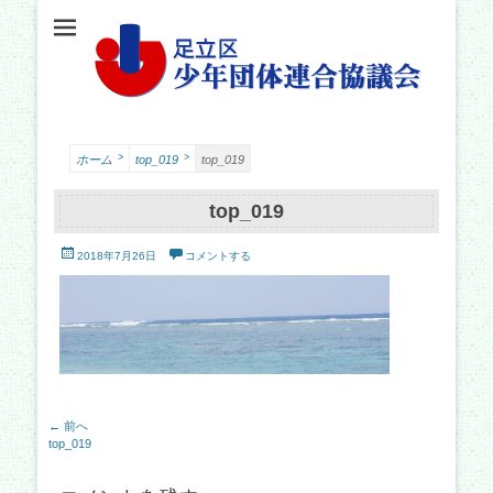
足立少年団体連合協議会（少連協）は、地域の力と行政をつなぐ役割を担い、足立
足立区少年団体連
区の子どもたちの健やかな成長を願い、活動しています。
合協議会
>
>
ホーム
top_019
top_019
top_019
投
2018年7月26日
コメントする
稿
日
投
← 前へ
前
top_019
稿
の
ナ
記