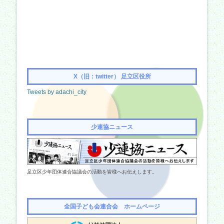
X（旧：twitter） 足立区役所
Tweets by adachi_city
少連協ニュース
足立区少年団体連合協議会の活動を皆様へお伝えします。
全国子ども会連合会 ホームページ