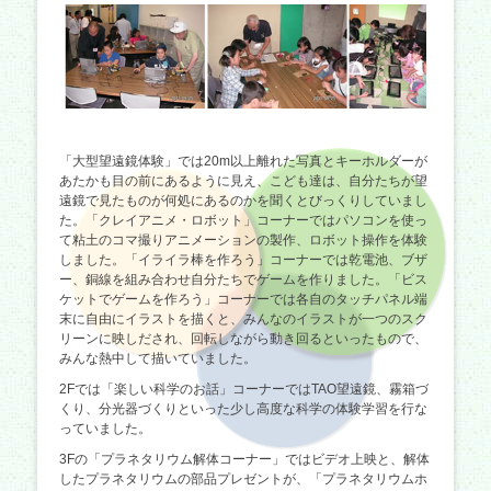
「大型望遠鏡体験」では20m以上離れた写真とキーホルダーが
あたかも目の前にあるように見え、こども達は、自分たちが望
遠鏡で見たものが何処にあるのかを聞くとびっくりしていまし
た。「クレイアニメ・ロボット」コーナーではパソコンを使っ
て粘土のコマ撮りアニメーションの製作、ロボット操作を体験
しました。「イライラ棒を作ろう」コーナーでは乾電池、ブザ
ー、銅線を組み合わせ自分たちでゲームを作りました。「ビス
ケットでゲームを作ろう」コーナーでは各自のタッチパネル端
末に自由にイラストを描くと、みんなのイラストが一つのスク
リーンに映しだされ、回転しながら動き回るといったもので、
みんな熱中して描いていました。
2Fでは「楽しい科学のお話」コーナーではTAO望遠鏡、霧箱づ
くり、分光器づくりといった少し高度な科学の体験学習を行な
っていました。
3Fの「プラネタリウム解体コーナー」ではビデオ上映と、解体
したプラネタリウムの部品プレゼントが、「プラネタリウムホ