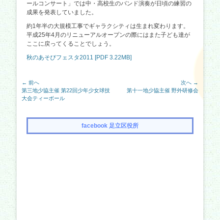
ールコンサート」では中・高校生のバンド演奏が日頃の練習の
成果を発表していました。
約1年半の大規模工事でギャラクシティは生まれ変わります。
平成25年4月のリニューアルオープンの際にはまた子ども達が
ここに戻ってくることでしょう。
秋のあそびフェスタ2011 [PDF 3.22MB]
投
← 前へ
次へ →
前
次
第三地少協主催 第22回少年少女球技
第十一地少協主催 野外研修会
稿
の
の
大会ティーボール
ナ
記
記
事:
事:
ビ
facebook 足立区役所
ゲ
ー
シ
ョ
ン