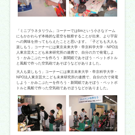
「ミニプラネタリウム」コーナーでは6mという小さなドーム
にもかかわらず本格的な星空を観察することが出来、より宇宙
への興味を持ってもらえたことと思います。「子どもも大人も
楽しもう」コーナーには東京未来大学・帝京科学大学・NPO法
人東京芸大こども未来研究所の連携で、自分の力で発電しよ
う・かみこぷたーを作ろう・新聞紙であそぼう・ペットボトル
と風船で作った空気砲であそぼうなどがありました。
大人も楽しもう」コーナーには東京未来大学・帝京科学大学・
NPO法人東京芸大こども未来研究所の連携で、自分の力で発電
しよう・かみこぷたーを作ろう・新聞紙であそぼう・ペットボ
トルと風船で作った空気砲であそぼうなどがありました。