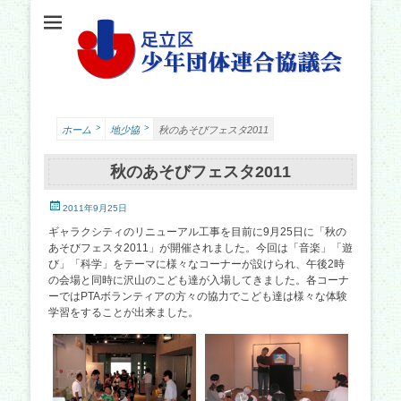
足立少年団体連合協議会（少連協）は、地域の力と行政をつなぐ役割を担い、足立
足立区少年団体連
区の子どもたちの健やかな成長を願い、活動しています。
合協議会
>
>
ホーム
地少協
秋のあそびフェスタ2011
秋のあそびフェスタ2011
投
2011年9月25日
稿
ギャラクシティのリニューアル工事を目前に9月25日に「秋の
日
あそびフェスタ2011」が開催されました。今回は「音楽」「遊
び」「科学」をテーマに様々なコーナーが設けられ、午後2時
の会場と同時に沢山のこども達が入場してきました。各コーナ
ーではPTAボランティアの方々の協力でこども達は様々な体験
学習をすることが出来ました。