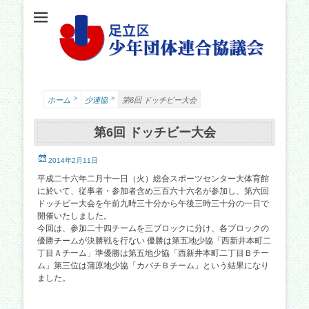
足立少年団体連合協議会（少連協）は、地域の力と行政をつなぐ役割を担い、足立
足立区少年団体連
区の子どもたちの健やかな成長を願い、活動しています。
合協議会
>
>
ホーム
少連協
第6回 ドッチビー大会
第6回 ドッチビー大会
投
2014年2月11日
稿
平成二十六年二月十一日（火）総合スポーツセンター大体育館
日
に於いて、従事者・参加者含め三百六十六名が参加し、第六回
ドッチビー大会を午前九時三十分から午後三時三十分の一日で
開催いたしました。
今回は、参加二十四チームを三ブロックに分け、各ブロックの
優勝チームが決勝戦を行ない 優勝は第五地少協「西新井本町二
丁目Ａチーム」準優勝は第五地少協「西新井本町二丁目Ｂチー
ム」第三位は蒲原地少協「カバチＢチーム」という結果になり
ました。