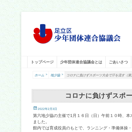
足立区少年団体連合協議会
足立少年団体連合協議会（少連協）は、地域の力と行政をつなぐ役
メインメニュー
コ
トップページ
少年団体連合協議会とは
ごあいさつ
ン
テ
>
>
ホーム
地少協
コロナに負けずスポーツ大会で汗を流す（第
ン
ツ
へ
コロナに負けずスポー
ス
キ
投
ッ
2022年2月3日
稿
プ
第六地少協の主催で1月１６日（日）午前１０時、本
日
ました。
館内では育成役員のもとで、ランニング・準備体操・